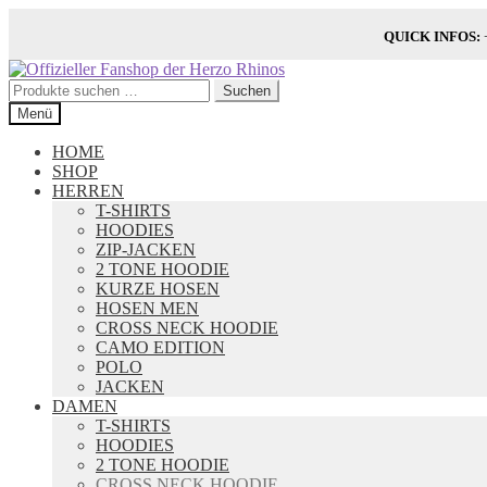
QUICK INFOS:
+
Zur
Zum
Navigation
Inhalt
Suchen
Suchen
springen
springen
nach:
Menü
HOME
SHOP
HERREN
T-SHIRTS
HOODIES
ZIP-JACKEN
2 TONE HOODIE
KURZE HOSEN
HOSEN MEN
CROSS NECK HOODIE
CAMO EDITION
POLO
JACKEN
DAMEN
T-SHIRTS
HOODIES
2 TONE HOODIE
CROSS NECK HOODIE