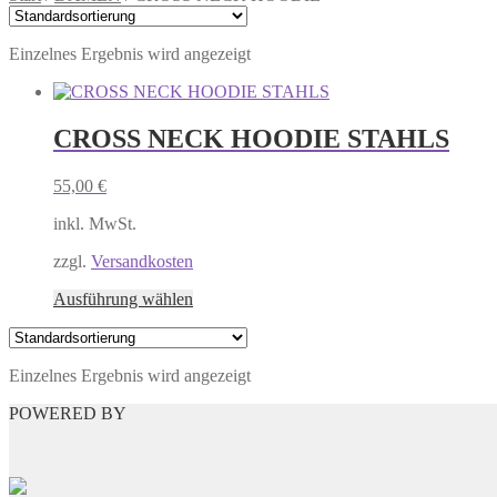
Einzelnes Ergebnis wird angezeigt
CROSS NECK HOODIE STAHLS
55,00
€
inkl. MwSt.
zzgl.
Versandkosten
Dieses
Ausführung wählen
Produkt
weist
mehrere
Einzelnes Ergebnis wird angezeigt
Varianten
auf.
POWERED BY
Die
Optionen
können
auf