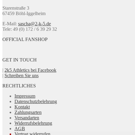
der
Produktseite
Starenstraße 3
gewählt
67459 Böhl-Iggelheim
werden
E-Mail:
sascha@2-k-5.de
Tele: 49 (0) 172 / 6 39 29 32
OFFICIAL FANSHOP
GET IN TOUCH
|
2k5 Athletics bei Facebook
|
Schreiben Sie uns
RECHTLICHES
Impressum
Datenschutzbelehrung
Kontakt
Zahlungsarten
Versandarten
Widerrufsbelehrung
AGB
Vertrag widerrufen