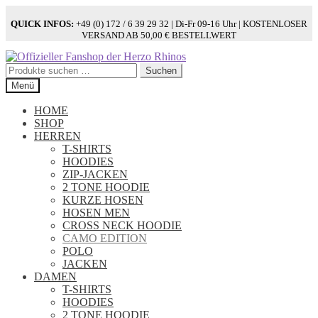
QUICK INFOS:
+49 (0) 172 / 6 39 29 32 | Di-Fr 09-16 Uhr | KOSTENLOSER
VERSAND AB 50,00 € BESTELLWERT
Zur
Zum
Navigation
Inhalt
Suchen
Suchen
springen
springen
nach:
Menü
HOME
SHOP
HERREN
T-SHIRTS
HOODIES
ZIP-JACKEN
2 TONE HOODIE
KURZE HOSEN
HOSEN MEN
CROSS NECK HOODIE
CAMO EDITION
POLO
JACKEN
DAMEN
T-SHIRTS
HOODIES
2 TONE HOODIE