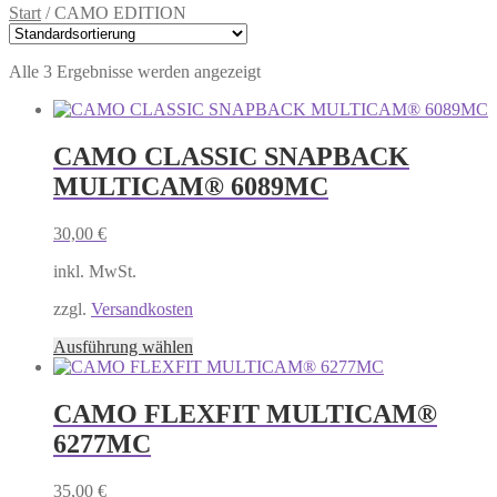
Start
/
CAMO EDITION
Alle 3 Ergebnisse werden angezeigt
CAMO CLASSIC SNAPBACK
MULTICAM® 6089MC
30,00
€
inkl. MwSt.
zzgl.
Versandkosten
Dieses
Ausführung wählen
Produkt
weist
mehrere
CAMO FLEXFIT MULTICAM®
Varianten
6277MC
auf.
Die
Optionen
35,00
€