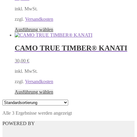
können
auf
inkl. MwSt.
der
Produktseite
zzgl.
Versandkosten
gewählt
Dieses
Ausführung wählen
werden
Produkt
weist
mehrere
CAMO TRUE TIMBER® KANATI
Varianten
auf.
30,00
€
Die
Optionen
inkl. MwSt.
können
auf
zzgl.
Versandkosten
der
Produktseite
Dieses
Ausführung wählen
gewählt
Produkt
werden
weist
mehrere
Alle 3 Ergebnisse werden angezeigt
Varianten
auf.
POWERED BY
Die
Optionen
können