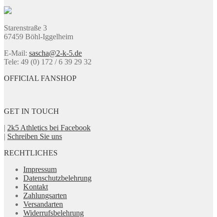
auf
der
Produktseite
Starenstraße 3
gewählt
67459 Böhl-Iggelheim
werden
E-Mail:
sascha@2-k-5.de
Tele: 49 (0) 172 / 6 39 29 32
OFFICIAL FANSHOP
GET IN TOUCH
|
2k5 Athletics bei Facebook
|
Schreiben Sie uns
RECHTLICHES
Impressum
Datenschutzbelehrung
Kontakt
Zahlungsarten
Versandarten
Widerrufsbelehrung